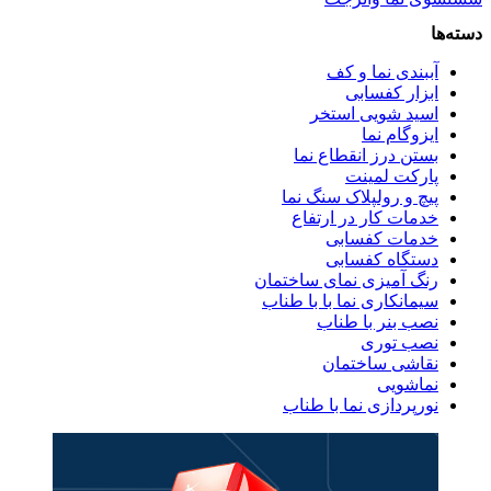
دسته‌ها
آببندی نما و کف
ابزار کفسابی
اسید شویی استخر
ایزوگام نما
بستن درز انقطاع نما
پارکت لمینت
پیچ و رولپلاک سنگ نما
خدمات کار در ارتفاع
خدمات کفسابی
دستگاه کفسابی
رنگ آمیزی نمای ساختمان
سیمانکاری نما با با طناب
نصب بنر با طناب
نصب توری
نقاشی ساختمان
نماشویی
نورپردازی نما با طناب