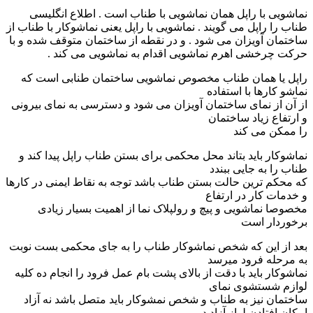
نماشویی با راپل همان نماشویی با طناب است . اطلاع انگلیسی
طناب را راپل می گویند . نماشویی با راپل یعنی نماشوکار با طناب از
ساختمان آویزان می شود . و در نقطه از ساختمان متوقف شده و با
حرکت چرخشی اهرم نماشویی اقدام به نماشویی می کند .
راپل یا همان طناب مخصوص نماشویی ساختمان طنابی است که
نماشو کارها با استفاده
از آن از نمای ساختمان آویزان می شود و دسترسی به نمای بیرونی
و ارتفاع زیاد ساختمان
را ممکن می کند
نماشوکار باید بتاند محل محکمی برای بستن طناب راپل پیدا کند و
طناب را به جایی ببندد
که محکم ترین حالت بستن طناب باشد توجه به نقاط ایمنی در کارها
و خدمات کار در ارتفاع
مخصوصا نماشویی و پیچ و رولپلاک نما از اهمیت بسیار زیادی
برخوردار است
بعد از این که شخص نماشوکار طناب را به جای محکمی بست نوبت
به مرحله فرود میرسد
نماشوکار باید با دقت از بالای پشت بام عمل فرود را انجام ده کلیه
لوازم شستشوی نمای
ساختمان نیز به طناب و شخص نمشوکار باید متصل باشد نه آزاد
امکان افتادن لواز آزاد در