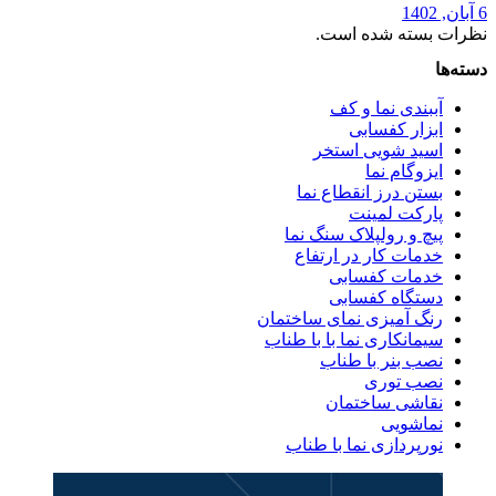
6 آبان, 1402
نظرات بسته شده است.
دسته‌ها
آببندی نما و کف
ابزار کفسابی
اسید شویی استخر
ایزوگام نما
بستن درز انقطاع نما
پارکت لمینت
پیچ و رولپلاک سنگ نما
خدمات کار در ارتفاع
خدمات کفسابی
دستگاه کفسابی
رنگ آمیزی نمای ساختمان
سیمانکاری نما با با طناب
نصب بنر با طناب
نصب توری
نقاشی ساختمان
نماشویی
نورپردازی نما با طناب