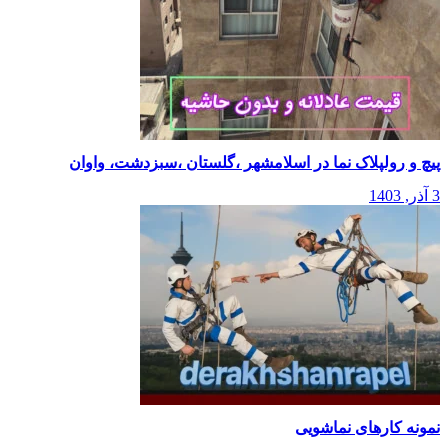
پیچ و رولپلاک نما در اسلامشهر ،گلستان ،سبزدشت، واوان
3 آذر, 1403
نمونه کارهای نماشویی